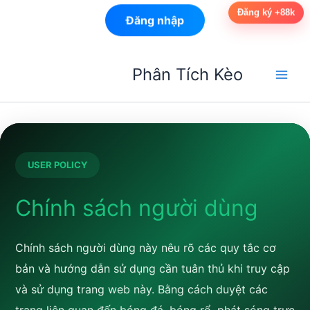
Đăng ký +88k
Đăng nhập
Nhảy
Phân Tích Kèo
tới
nội
dung
USER POLICY
Chính sách người dùng
Chính sách người dùng này nêu rõ các quy tắc cơ
bản và hướng dẫn sử dụng cần tuân thủ khi truy cập
và sử dụng trang web này. Bằng cách duyệt các