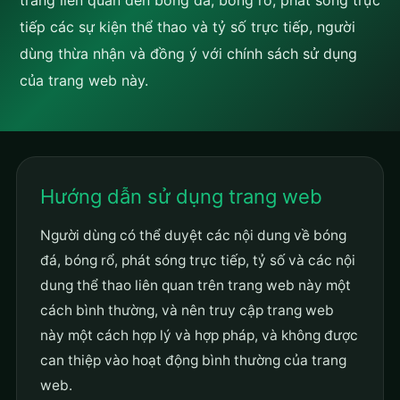
trang liên quan đến bóng đá, bóng rổ, phát sóng trực
tiếp các sự kiện thể thao và tỷ số trực tiếp, người
dùng thừa nhận và đồng ý với chính sách sử dụng
của trang web này.
Hướng dẫn sử dụng trang web
Người dùng có thể duyệt các nội dung về bóng
đá, bóng rổ, phát sóng trực tiếp, tỷ số và các nội
dung thể thao liên quan trên trang web này một
cách bình thường, và nên truy cập trang web
này một cách hợp lý và hợp pháp, và không được
can thiệp vào hoạt động bình thường của trang
web.