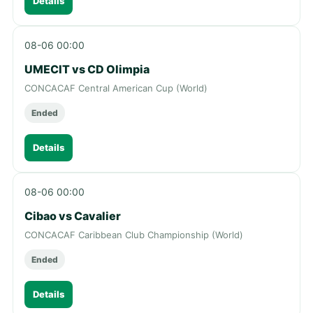
Details
08-06 00:00
UMECIT vs CD Olimpia
CONCACAF Central American Cup (World)
Ended
Details
08-06 00:00
Cibao vs Cavalier
CONCACAF Caribbean Club Championship (World)
Ended
Details