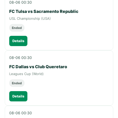
08-06 00:30
FC Tulsa vs Sacramento Republic
USL Championship (USA)
Ended
Details
08-06 00:30
FC Dallas vs Club Queretaro
Leagues Cup (World)
Ended
Details
08-06 00:30