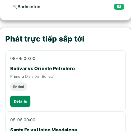
Badminton
58
Phát trực tiếp sắp tới
08-06 00:00
Bolívar vs Oriente Petrolero
Primera División (Bolivia)
Ended
Details
08-06 00:00
Santa Fe vs Union Magdalena