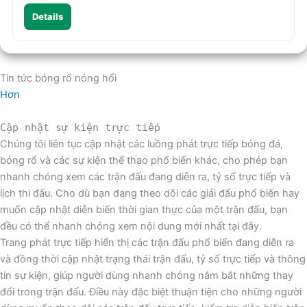
Details
Tin tức bóng rổ nóng hổi
Hơn
Cập nhật sự kiện trực tiếp
Chúng tôi liên tục cập nhật các luồng phát trực tiếp bóng đá,
bóng rổ và các sự kiện thể thao phổ biến khác, cho phép bạn
nhanh chóng xem các trận đấu đang diễn ra, tỷ số trực tiếp và
lịch thi đấu. Cho dù bạn đang theo dõi các giải đấu phổ biến hay
muốn cập nhật diễn biến thời gian thực của một trận đấu, bạn
đều có thể nhanh chóng xem nội dung mới nhất tại đây.
Trang phát trực tiếp hiển thị các trận đấu phổ biến đang diễn ra
và đồng thời cập nhật trạng thái trận đấu, tỷ số trực tiếp và thông
tin sự kiện, giúp người dùng nhanh chóng nắm bắt những thay
đổi trong trận đấu. Điều này đặc biệt thuận tiện cho những người