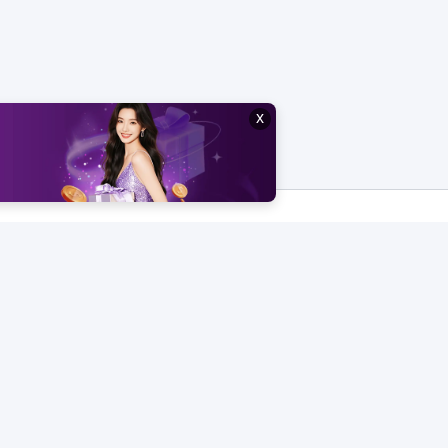
x
 sự pháp định. Hệ thống nghiêm cấm việc truy cập, sao chép hoặc
chịu trách nhiệm trước cơ quan chức năng sở tại nếu cố tình vi phạm