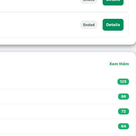
Details
Ended
Xem thêm
125
86
72
64