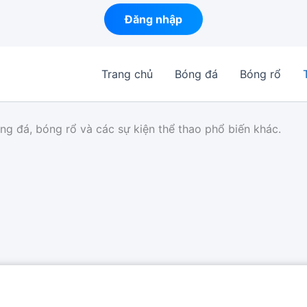
Đăng nhập
Trang chủ
Bóng đá
Bóng rổ
ng đá, bóng rổ và các sự kiện thể thao phổ biến khác.