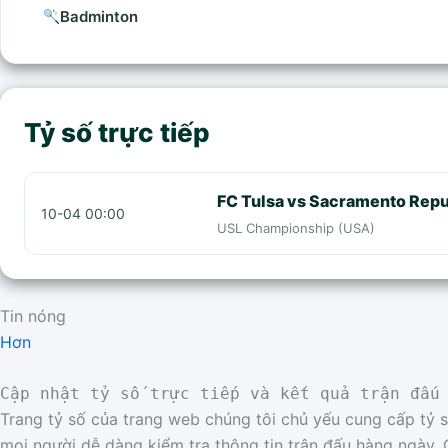
Badminton
Tỷ số trực tiếp
FC Tulsa vs Sacramento Repu
10-04 00:00
USL Championship (USA)
Tin nóng
Hơn
Cập nhật tỷ số trực tiếp và kết quả trận đấu
Trang tỷ số của trang web chúng tôi chủ yếu cung cấp tỷ số
mọi người dễ dàng kiểm tra thông tin trận đấu hàng ngày. 