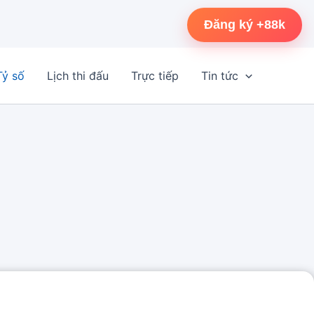
Đăng ký +88k
Tỷ số
Lịch thi đấu
Trực tiếp
Tin tức