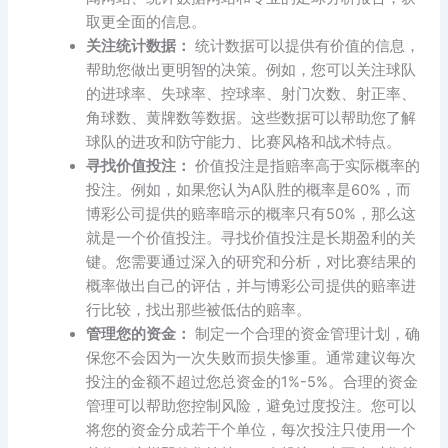
取更全面的信息。
关注统计数据：
统计数据可以提供有价值的信息，
帮助您做出更明智的决策。例如，您可以关注球队
的进球率、失球率、控球率、射门次数、射正率、
角球数、黄牌数等数据。这些数据可以帮助您了解
球队的进攻和防守能力、比赛风格和战术特点。
寻找价值投注：
价值投注是指赔率高于实际概率的
投注。例如，如果您认为A队胜的概率是60%，而
博彩公司提供的赔率暗示的概率只有50%，那么这
就是一个价值投注。寻找价值投注是长期盈利的关
键。您需要通过深入的研究和分析，对比赛结果的
概率做出自己的评估，并与博彩公司提供的赔率进
行比较，找出那些被低估的赔率。
管理您的资金：
制定一个合理的资金管理计划，确
保您不会因为一次失败而损失惨重。通常建议每次
投注的金额不超过您总资金的1%-5%。合理的资金
管理可以帮助您控制风险，避免过度投注。您可以
将您的资金分成若干个单位，每次投注只使用一个