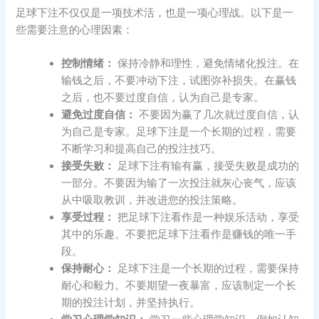
足球下注不仅仅是一项技术活，也是一项心理战。以下是一
些需要注意的心理因素：
控制情绪：
保持冷静和理性，避免情绪化投注。在
输钱之后，不要冲动下注，试图弥补损失。在赢钱
之后，也不要过度自信，认为自己是专家。
避免过度自信：
不要因为赢了几次就过度自信，认
为自己是专家。足球下注是一个长期的过程，需要
不断学习和提高自己的投注技巧。
接受失败：
足球下注有输有赢，接受失败是成功的
一部分。不要因为输了一次投注就灰心丧气，应该
从中吸取教训，并改进您的投注策略。
享受过程：
把足球下注看作是一种娱乐活动，享受
其中的乐趣。不要把足球下注看作是赚钱的唯一手
段。
保持耐心：
足球下注是一个长期的过程，需要保持
耐心和毅力。不要期望一夜暴富，应该制定一个长
期的投注计划，并坚持执行。