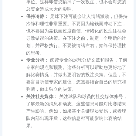
单位。这样即使您输掉了一次投注，也不会对您的
总资金造成太大的影响。
保持冷静：
足球下注可能会让人情绪激动，但保持
冷静和理性非常重要。不要因为输钱而冲动下注，
也不要因为赢钱而过度自信。情绪化的投注往往会
导致错误的决策。在下注之前，制定一个明确的计
划，并严格执行。不要被情绪左右，始终保持理性
的思考。
专业分析：
阅读专业的足球分析文章和报告，了解
专家的观点和预测。这些分析可以帮助您更好地了
解比赛情况，并做出更明智的投注决策。但是，不
要盲目听信专家的建议，您需要结合自己的研究和
判断，做出独立的决策。
关注社交媒体：
关注球队和球员的社交媒体账号，
了解最新的消息和动态。这些信息可能对比赛结果
产生影响。例如，如果某个关键球员受伤，或者球
队内部出现矛盾，这些信息都可能影响比赛的结
果。