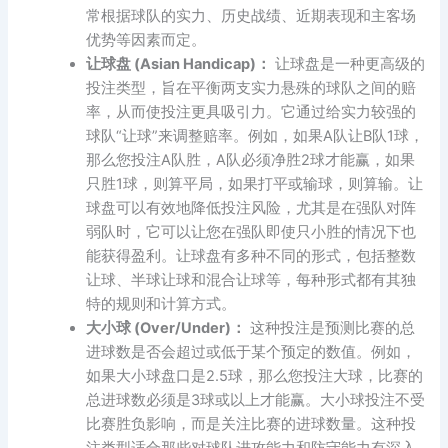
常根据球队的实力、历史战绩、近期表现和主客场
优势等因素而定。
让球盘 (Asian Handicap)：
让球盘是一种更高级的
投注类型，旨在平衡两支实力悬殊的球队之间的赔
率，从而使投注更具吸引力。它通过给实力较强的
球队“让球”来调整赔率。例如，如果A队让B队1球，
那么您投注A队胜，A队必须净胜2球才能赢，如果
只胜1球，则算平局，如果打平或输球，则算输。让
球盘可以有效地降低投注风险，尤其是在强队对阵
弱队时，它可以让您在强队即使只小胜的情况下也
能获得盈利。让球盘有多种不同的形式，包括整数
让球、半球让球和混合让球等，每种形式都有其独
特的规则和计算方式。
大小球 (Over/Under)：
这种投注是预测比赛的总
进球数是否会超过或低于某个预定的数值。例如，
如果大小球盘口是2.5球，那么您投注大球，比赛的
总进球数必须是3球或以上才能赢。大小球投注不受
比赛胜负影响，而是关注比赛的进球数量。这种投