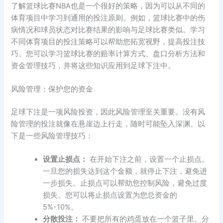
了解篮球比赛NBA也是一个很好的策略，因为可以从不同的
体育项目中学习到通用的投注原则。例如，篮球比赛中的伤
病情况和球员状态对比赛结果的影响与足球比赛类似。学习
不同体育项目的投注策略可以帮助您拓宽视野，提高投注技
巧。您可以学习篮球比赛的赔率计算方式、盘口分析方法和
资金管理技巧，并将这些知识应用到足球下注中。
风险管理：保护您的资金
足球下注是一项风险投资，因此风险管理至关重要。没有风
险管理的投注就像在悬崖边上行走，随时可能坠入深渊。以
下是一些风险管理技巧：
设置止损点：
在开始下注之前，设置一个止损点。
一旦您的损失达到这个金额，就停止下注，避免进
一步损失。止损点可以帮助您控制风险，避免过度
损失。您可以将止损点设置为您总资金的
5%-10%。
分散投注：
不要把所有的鸡蛋放在一个篮子里。分