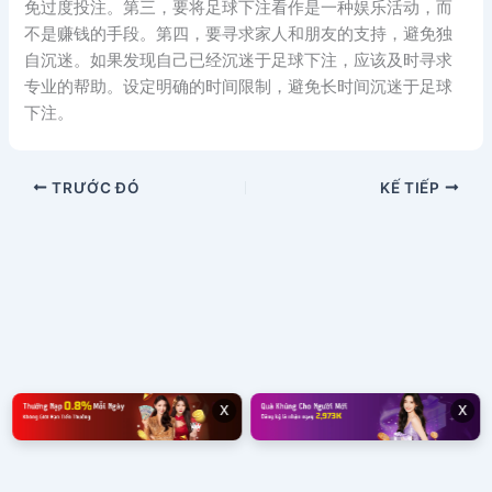
免过度投注。第三，要将足球下注看作是一种娱乐活动，而
不是赚钱的手段。第四，要寻求家人和朋友的支持，避免独
自沉迷。如果发现自己已经沉迷于足球下注，应该及时寻求
专业的帮助。设定明确的时间限制，避免长时间沉迷于足球
下注。
TRƯỚC ĐÓ
KẾ TIẾP
x
x