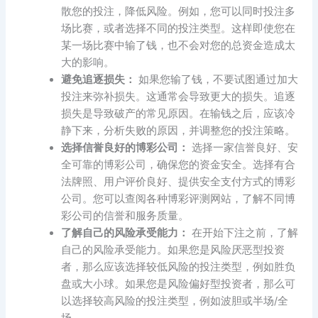
散您的投注，降低风险。例如，您可以同时投注多
场比赛，或者选择不同的投注类型。这样即使您在
某一场比赛中输了钱，也不会对您的总资金造成太
大的影响。
避免追逐损失：
如果您输了钱，不要试图通过加大
投注来弥补损失。这通常会导致更大的损失。追逐
损失是导致破产的常见原因。在输钱之后，应该冷
静下来，分析失败的原因，并调整您的投注策略。
选择信誉良好的博彩公司：
选择一家信誉良好、安
全可靠的博彩公司，确保您的资金安全。选择有合
法牌照、用户评价良好、提供安全支付方式的博彩
公司。您可以查阅各种博彩评测网站，了解不同博
彩公司的信誉和服务质量。
了解自己的风险承受能力：
在开始下注之前，了解
自己的风险承受能力。如果您是风险厌恶型投资
者，那么应该选择较低风险的投注类型，例如胜负
盘或大小球。如果您是风险偏好型投资者，那么可
以选择较高风险的投注类型，例如波胆或半场/全