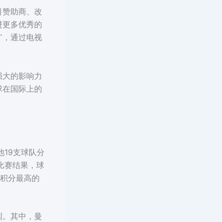
引赞助商、改
进更多优秀的
广，通过电视
强大的影响力
球在国际上的
19支球队分
比赛结果，球
，积分最高的
烈。其中，曼