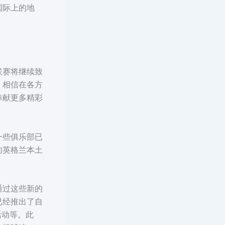
国际上的地
联赛将继续致
。相信在各方
奉献更多精彩
一些俱乐部已
的英格兰本土
通过这些新的
已经推出了自
活动等。此