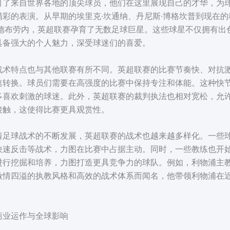
引了来自世界各地的顶尖球员，他们在这里展现自己的才华，为
彩的表演。从早期的埃里克·坎通纳、丹尼斯·博格坎普到现在的
·德布劳内，英超联赛孕育了无数足球巨星。这些球星不仅拥有出
具备强大的个人魅力，深受球迷们的喜爱。
战术特点也与其他联赛有所不同。英超联赛的比赛节奏快、对抗
速转换。球员们需要在高强度的比赛中保持专注和体能。这种快
多喜欢刺激的球迷。此外，英超联赛的裁判执法也相对宽松，允
接触，这使得比赛更具观赏性。
着足球战术的不断发展，英超联赛的战术也越来越多样化。一些
快速反击等战术，力图在比赛中占据主动。同时，一些教练也开
进行挖掘和培养，力图打造更具竞争力的球队。例如，利物浦主教
激情四溢的执教风格和高效的战术体系而闻名，他带领利物浦在
。
商业运作与全球影响