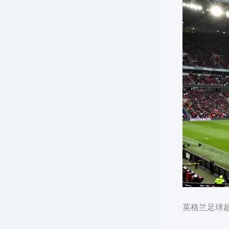
英格兰足球