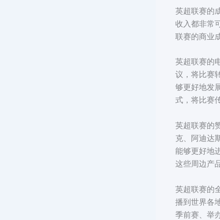
英超联赛的
收入都非常
联赛的商业
英超联赛的
议，将比赛
够更好地发
式，将比赛
英超联赛的
克、阿迪达
能够更好地
这些周边产
英超联赛的
播到世界各
季前赛、举