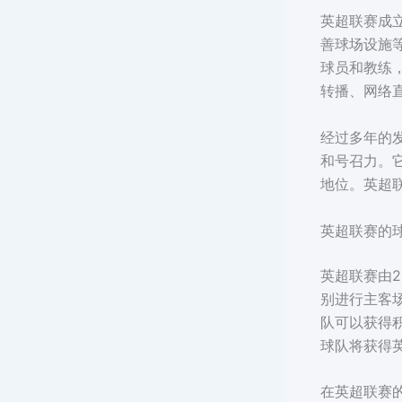
英超联赛成
善球场设施
球员和教练
转播、网络
经过多年的
和号召力。
地位。英超
英超联赛的
英超联赛由
别进行主客
队可以获得
球队将获得
在英超联赛