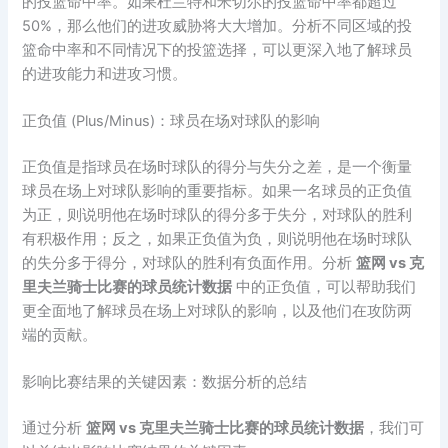
的投篮命中率。如果杜兰特和米切尔的投篮命中率都超过
50%，那么他们的进攻威胁将大大增加。分析不同区域的投
篮命中率和不同情况下的投篮选择，可以更深入地了解球员
的进攻能力和进攻习惯。
正负值 (Plus/Minus)：球员在场对球队的影响
正负值是指球员在场时球队的得分与失分之差，是一个衡量
球员在场上对球队影响的重要指标。如果一名球员的正负值
为正，则说明他在场时球队的得分多于失分，对球队的胜利
有积极作用；反之，如果正负值为负，则说明他在场时球队
的失分多于得分，对球队的胜利有负面作用。分析
篮网 vs 克
里夫兰骑士比赛的球员统计数据
中的正负值，可以帮助我们
更全面地了解球员在场上对球队的影响，以及他们在攻防两
端的贡献。
影响比赛结果的关键因素：数据分析的总结
通过分析
篮网 vs 克里夫兰骑士比赛的球员统计数据
，我们可