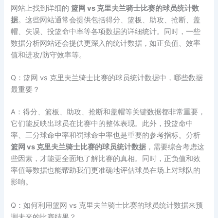
网站上找到详细的
篮网 vs 克里夫兰骑士比赛的球员统计数
据
。这些网站通常会提供包括得分、篮板、助攻、抢断、盖
帽、失误、投篮命中率等各项数据的详细统计。同时，一些
数据分析网站还会提供更深入的统计数据，如正负值、效率
值和进攻/防守效率等。
Q：篮网 vs 克里夫兰骑士比赛的球员统计数据中，哪些数据
最重要？
A：得分、篮板、助攻、抢断和盖帽等关键数据都非常重要，
它们能反映出球员在比赛中的整体表现。此外，投篮命中
率、三分球命中率和罚球命中率也是重要的参考指标。分析
篮网 vs 克里夫兰骑士比赛的球员统计数据
，需要综合考虑这
些因素，才能更全面地了解比赛的真相。同时，正负值和效
率值等数据也能帮助我们更准确地评估球员在场上对球队的
影响。
Q：如何利用篮网 vs 克里夫兰骑士比赛的球员统计数据来预
测未来的比赛结果？