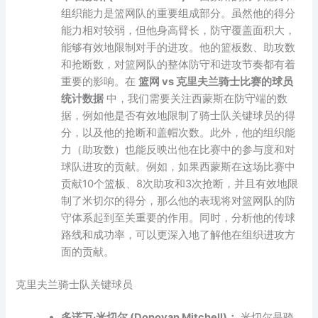
组织能力是篮网队的重要组成部分。虽然他的得分
能力相对较弱，但他身高臂长，防守覆盖面积大，
能够有效地限制对手的进攻。他的篮板数、助攻数
和抢断数，对篮网队的整体防守和进攻节奏都有着
重要的影响。在
篮网 vs 克里夫兰骑士比赛的球员
统计数据
中，我们需要关注西蒙斯在防守端的数
据，例如他是否有效地限制了骑士队关键球员的得
分，以及他的抢断和盖帽次数。此外，他的组织能
力（助攻数）也能反映出他在比赛中的参与度和对
球队进攻的贡献。例如，如果西蒙斯在这场比赛中
贡献10个篮板、8次助攻和3次抢断，并且有效地限
制了米切尔的得分，那么他的表现将对篮网队的防
守体系起到至关重要的作用。同时，分析他的传球
路线和成功率，可以更深入地了解他在组织进攻方
面的贡献。
克里夫兰骑士队关键球员
多诺万·米切尔 (Donovan Mitchell)：
米切尔是骑