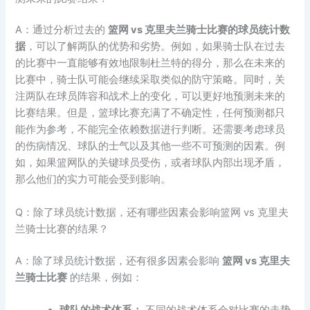
A：通过分析过去的
篮网 vs 克里夫兰骑士比赛的球员统计数
据
，可以了解两队的优势和劣势。例如，如果骑士队在过去
的比赛中一直能够有效地限制杜兰特的得分，那么在未来的
比赛中，骑士队可能会继续采取类似的防守策略。同时，关
注两队在球员阵容和战术上的变化，可以更好地预测未来的
比赛结果。但是，篮球比赛充满了不确定性，任何预测都只
能作为参考，不能完全依赖数据进行判断。还需要考虑球员
的伤病情况、球队的士气以及其他一些不可预测的因素。例
如，如果篮网队的关键球员受伤，或者球队内部出现矛盾，
那么他们的实力可能会受到影响。
Q：除了球员统计数据，还有哪些因素会影响篮网 vs 克里夫
兰骑士比赛的结果？
A：除了球员统计数据，还有很多因素会影响
篮网 vs 克里夫
兰骑士比赛
的结果，例如：