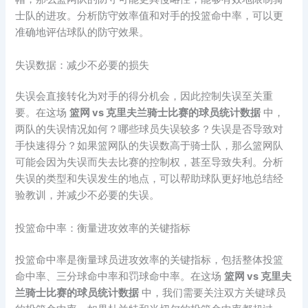
士队的进攻。分析防守效率值和对手的投篮命中率，可以更
准确地评估球队的防守效果。
失误数据：减少不必要的损失
失误会直接转化为对手的得分机会，因此控制失误至关重
要。在这场
篮网 vs 克里夫兰骑士比赛的球员统计数据
中，
两队的失误情况如何？哪些球员失误较多？失误是否导致对
手快速得分？如果篮网队的失误数高于骑士队，那么篮网队
可能会因为失误而失去比赛的控制权，甚至导致失利。分析
失误的类型和失误发生的地点，可以帮助球队更好地总结经
验教训，并减少不必要的失误。
投篮命中率：衡量进攻效率的关键指标
投篮命中率是衡量球员进攻效率的关键指标，包括整体投篮
命中率、三分球命中率和罚球命中率。在这场
篮网 vs 克里夫
兰骑士比赛的球员统计数据
中，我们需要关注双方关键球员