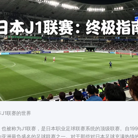
J1联赛的世界
，也被称为J1联赛，是日本职业足球联赛系统的顶级联赛。自19
为亚洲最负盛名的足球联赛之一。对于那些对日本足球充满热情