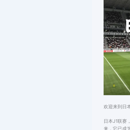
欢迎来到日本
日本J1联赛
来，它已成