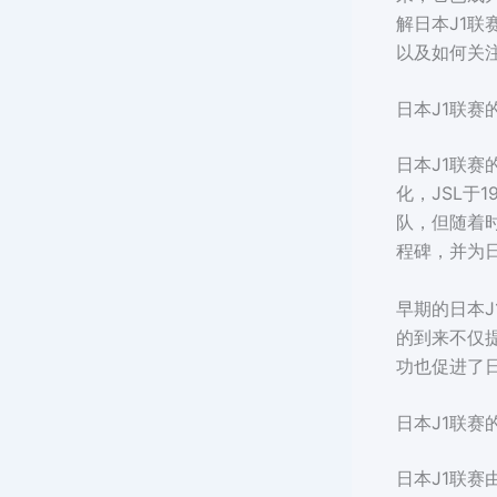
解日本J1
以及如何关
日本J1联赛
日本J1联赛
化，JSL于
队，但随着
程碑，并为
早期的日本
的到来不仅
功也促进了
日本J1联赛
日本J1联