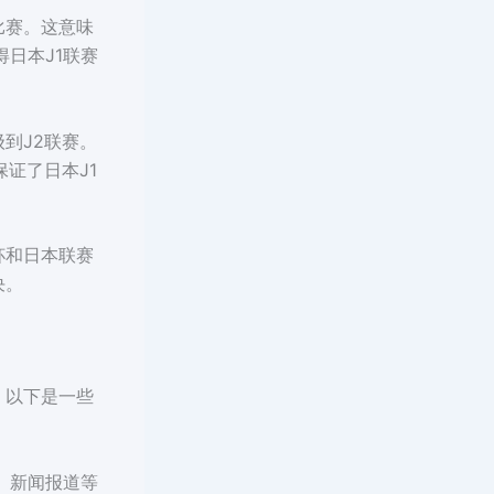
比赛。这意味
日本J1联赛
到J2联赛。
证了日本J1
杯和日本联赛
决。
。以下是一些
、新闻报道等