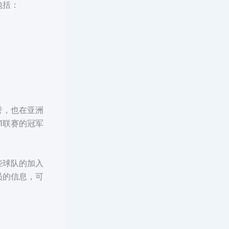
包括：
誉，也在亚洲
1联赛的冠军
些球队的加入
员的信息，可