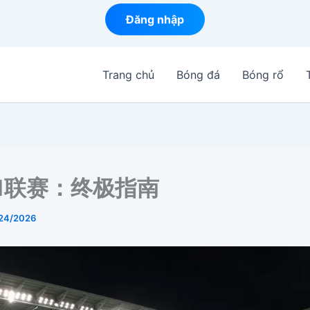
Đăng nhập
Trang chủ
Bóng đá
Bóng rổ
1联赛：终极指南
24/2026