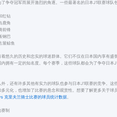
为了争夺冠军而展开激烈的角逐。一些最著名的日本J1联赛球队
和红钻
岛鹿角
崎前锋
阪钢巴
古屋鲸鱼
有着悠久的历史和忠实的球迷群体。它们不仅在日本国内享有盛
围内拥有一定的知名度。每个赛季，这些球队都会为了争夺日本J
。
队外，还有许多其他有实力的球队也参与日本J1联赛的竞争。这
加多元化，也增加了比赛的悬念和观赏性。想要了解更多关于球
vs 克里夫兰骑士比赛的球员统计数据
。
的赛制