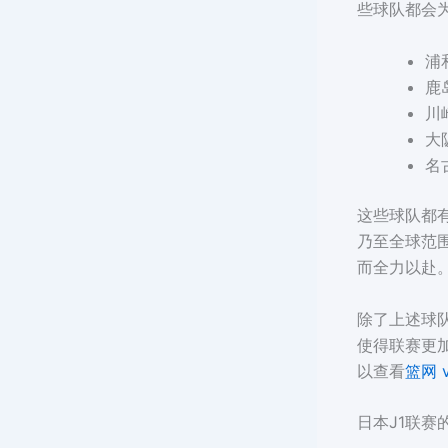
些球队都会
浦
鹿
川
大
名
这些球队都
乃至全球范
而全力以赴
除了上述球
使得联赛更
以查看
篮网 
日本J1联赛