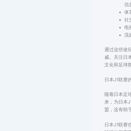
信
体
社
电
流
通过这些途
威。关注日
文化和足球
日本J1联赛
随着日本足
来，为日本
盟，这有助
日本J1联