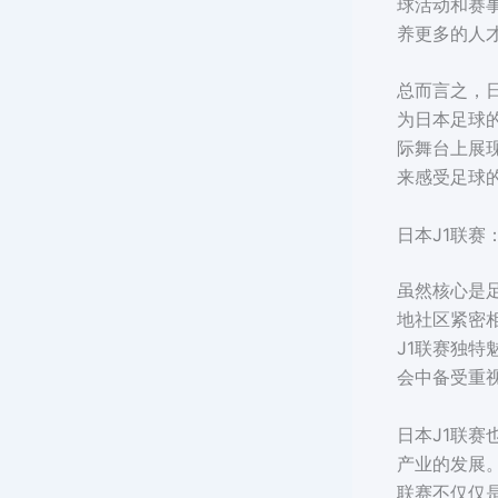
球活动和赛
养更多的人
总而言之，
为日本足球
际舞台上展
来感受足球
日本J1联赛
虽然核心是
地社区紧密
J1联赛独
会中备受重
日本J1联
产业的发展
联赛不仅仅