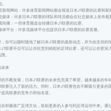
息。
育新闻网站：许多体育新闻网站都会报道日本J1联赛的比赛和新
交媒体：许多日本J1联赛的球队和球员都会在社交媒体上发布最
视转播：一些体育频道会转播日本J1联赛的比赛。
媒体平台：许多流媒体平台也提供日本J1联赛的比赛直播。
径，你可以随时随地了解日本J1联赛的最新动态，并为你支持的
本J1联赛不仅可以让你欣赏到精彩的足球比赛，还可以让你更深
氛围。
的未来
球的不断发展，日本J1联赛的未来也充满了希望。越来越多的年
J1联赛注入了新的活力。同时，日本J1联赛也在不断吸引更多的
于提高联赛的竞争力和知名度。
赛也在积极推广足球文化，鼓励更多的人参与到足球运动中来。通