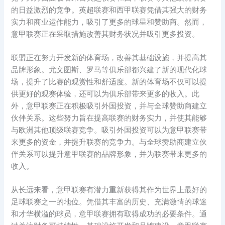
的日益激烈的竞争。英超联赛和西甲联赛凭借其强大的财务
实力和商业运作能力，吸引了更多的球星和赞助商。然而，
意甲联赛正在采取措施改善其财务状况并吸引更多投资。
联盟正在努力开发新的体育场，改善其基础设施，并提高其
品牌形象。尤文图斯、罗马等俱乐部都兴建了新的现代化球
场，提升了比赛的观赏性和舒适度。新的体育场不仅可以提
供更好的观赛体验，还可以为俱乐部带来更多的收入。此
外，意甲联赛正在积极吸引外国投资，并与全球赞助商建立
伙伴关系。这些努力旨在提高联赛的财务实力，并使其能够
与欧洲其他顶级联赛竞争。吸引外国投资可以为意甲联赛带
来更多的资金，并提升联赛的竞争力。与全球赞助商建立伙
伴关系可以提升意甲联赛的品牌形象，并为联赛带来更多的
收入。
从长远来看，意甲联赛有潜力重新获得其作为世界上最好的
足球联赛之一的地位。凭借其丰富的历史、充满激情的球迷
和才华横溢的球员，意甲联赛拥有取得成功的必要条件。通