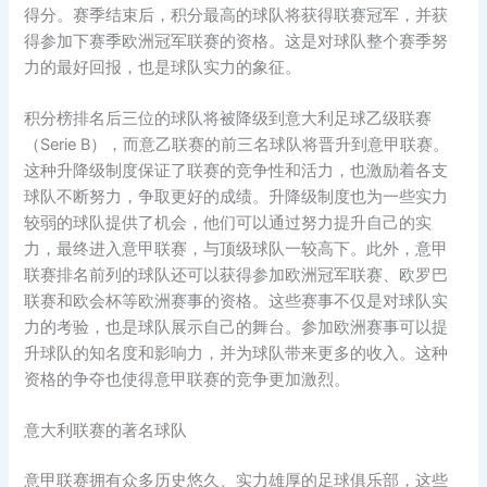
得分。赛季结束后，积分最高的球队将获得联赛冠军，并获
得参加下赛季欧洲冠军联赛的资格。这是对球队整个赛季努
力的最好回报，也是球队实力的象征。
积分榜排名后三位的球队将被降级到意大利足球乙级联赛
（Serie B），而意乙联赛的前三名球队将晋升到意甲联赛。
这种升降级制度保证了联赛的竞争性和活力，也激励着各支
球队不断努力，争取更好的成绩。升降级制度也为一些实力
较弱的球队提供了机会，他们可以通过努力提升自己的实
力，最终进入意甲联赛，与顶级球队一较高下。此外，意甲
联赛排名前列的球队还可以获得参加欧洲冠军联赛、欧罗巴
联赛和欧会杯等欧洲赛事的资格。这些赛事不仅是对球队实
力的考验，也是球队展示自己的舞台。参加欧洲赛事可以提
升球队的知名度和影响力，并为球队带来更多的收入。这种
资格的争夺也使得意甲联赛的竞争更加激烈。
意大利联赛的著名球队
意甲联赛拥有众多历史悠久、实力雄厚的足球俱乐部，这些