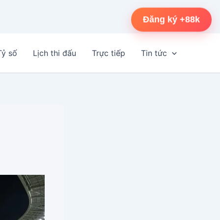
Đăng ký +88k
Tỷ số
Lịch thi đấu
Trực tiếp
Tin tức