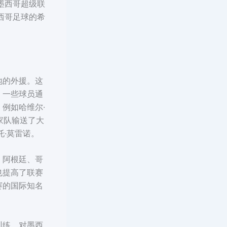
墨西哥超级联
西哥足球的希
地的外援。这
。一些球员通
例如哈维尔·
国家队输送了大
·莫雷诺。
、阿根廷、哥
也提高了联赛
赛的国际知名
训练，对墨西