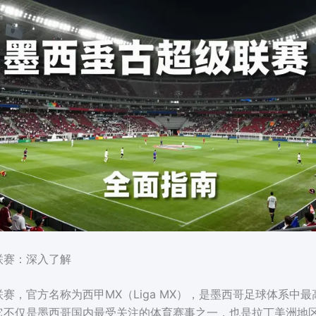
联赛：深入了解
赛，官方名称为西甲MX（Liga MX），是墨西哥足球体系中
它不仅是墨西哥国内最受关注的体育赛事之一，也是拉丁美洲地