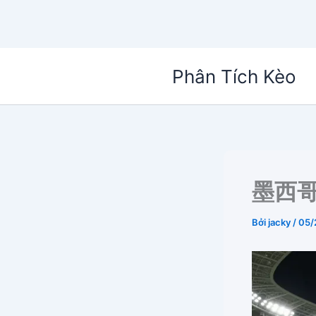
Nhảy
Phân Tích Kèo
tới
nội
dung
墨西
Bởi
jacky
/
05/