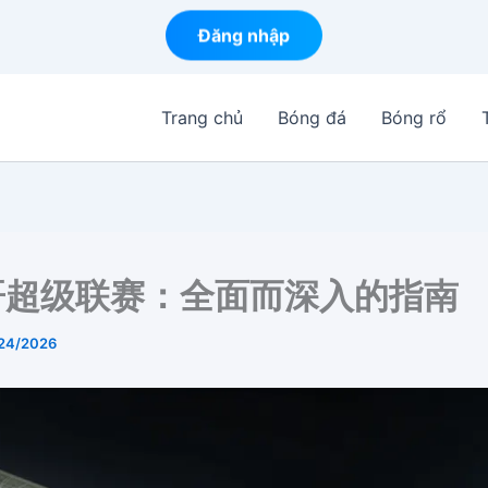
Đăng nhập
Trang chủ
Bóng đá
Bóng rổ
哥超级联赛：全面而深入的指南
24/2026