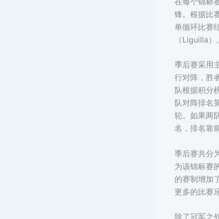
在每个锦标
锋。根据比
单循环比赛
（Ligui
季后赛采用
行对阵，胜
队根据积分
队对阵排名
轮。如果两
名，排名靠
季后赛共分
为该锦标赛
的赛制增加
更多的比赛
除了冠军之