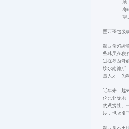
地
赛
望
墨西哥超级
墨西哥超级
些球员在联
过在墨西哥
埃尔南德斯（
量人才，为
近年来，越
伦比亚等地
的观赏性。
度，也吸引
墨西哥本土